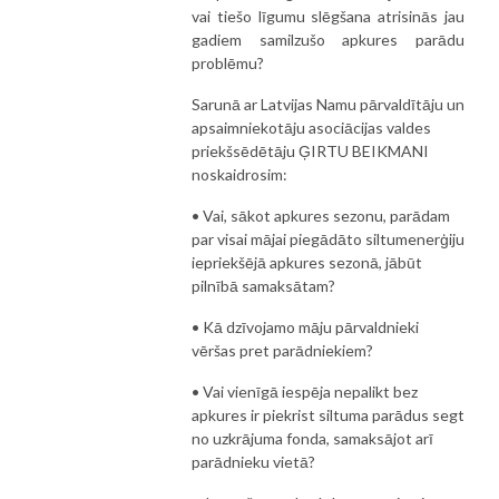
vai tiešo līgumu slēgšana atrisinās jau
gadiem samilzušo apkures parādu
problēmu?
Sarunā ar Latvijas Namu pārvaldītāju un
apsaimniekotāju asociācijas valdes
priekšsēdētāju ĢIRTU BEIKMANI
noskaidrosim:
• Vai, sākot apkures sezonu, parādam
par visai mājai piegādāto siltumenerģiju
iepriekšējā apkures sezonā, jābūt
pilnībā samaksātam?
• Kā dzīvojamo māju pārvaldnieki
vēršas pret parādniekiem?
• Vai vienīgā iespēja nepalikt bez
apkures ir piekrist siltuma parādus segt
no uzkrājuma fonda, samaksājot arī
parādnieku vietā?