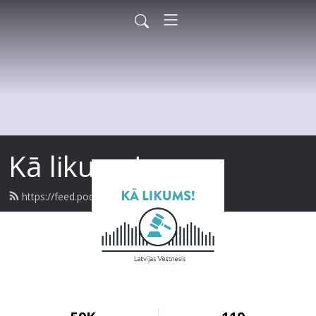
Kā likums!
https://feed.podbean.com/kalikums/feed.xml