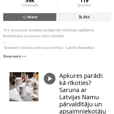
59K
119
Downloads
Episodes
Share
RSS
Te ir sarunas par aktuāliem jautājumiem tiesiskajā regulējumā,
likumdošanas procesā un valsts attīstībā.
“Ikvienam ir tiesības zināt savas tiesības.” /Latvijas Republikas
Satversmes 90. pants/
Show more >>
Apkures parādi:
kā rīkoties?
Saruna ar
Latvijas Namu
pārvaldītāju un
apsaimniekotāju