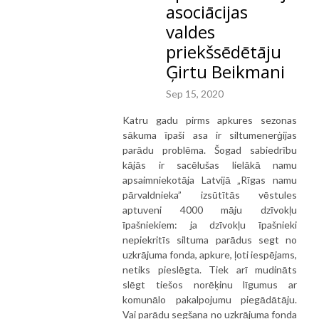
asociācijas
valdes
priekšsēdētāju
Ģirtu Beikmani
Sep 15, 2020
Katru gadu pirms apkures sezonas
sākuma īpaši asa ir siltumenerģijas
parādu problēma. Šogad sabiedrību
kājās ir sacēlušas lielākā namu
apsaimniekotāja Latvijā „Rīgas namu
pārvaldnieka” izsūtītās vēstules
aptuveni 4000 māju dzīvokļu
īpašniekiem: ja dzīvokļu īpašnieki
nepiekritīs siltuma parādus segt no
uzkrājuma fonda, apkure, ļoti iespējams,
netiks pieslēgta. Tiek arī mudināts
slēgt tiešos norēķinu līgumus ar
komunālo pakalpojumu piegādātāju.
Vai parādu segšana no uzkrājuma fonda