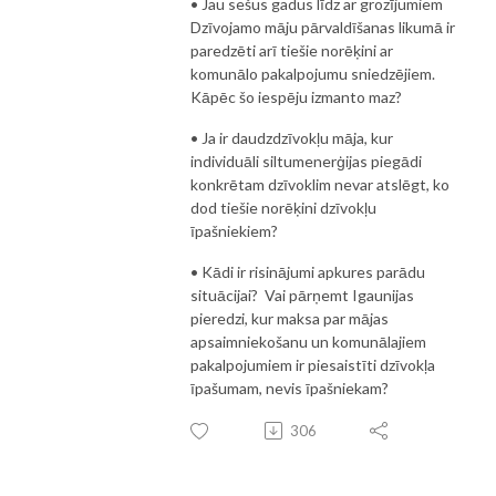
• Jau sešus gadus līdz ar grozījumiem
Dzīvojamo māju pārvaldīšanas likumā ir
paredzēti arī tiešie norēķini ar
komunālo pakalpojumu sniedzējiem.
Kāpēc šo iespēju izmanto maz?
• Ja ir daudzdzīvokļu māja, kur
individuāli siltumenerģijas piegādi
konkrētam dzīvoklim nevar atslēgt, ko
dod tiešie norēķini dzīvokļu
īpašniekiem?
• Kādi ir risinājumi apkures parādu
situācijai? Vai pārņemt Igaunijas
pieredzi, kur maksa par mājas
apsaimniekošanu un komunālajiem
pakalpojumiem ir piesaistīti dzīvokļa
īpašumam, nevis īpašniekam?
306